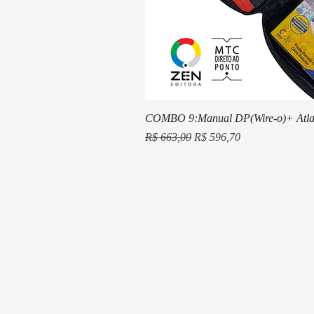
COMBO 9:Manual DP(Wire-o)+ Atla
Preço normal
Preço promocional
R$ 663,00
R$ 596,70