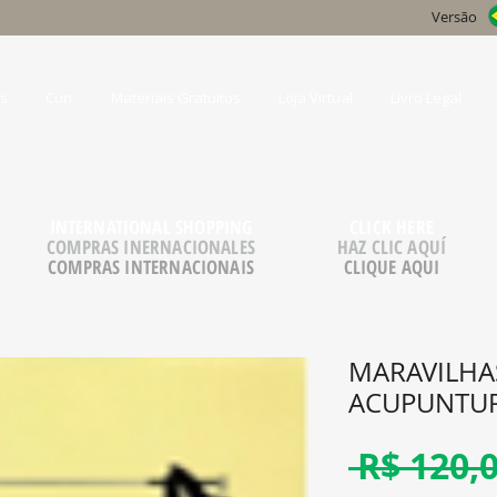
Versão
s
Cun
Materiais Gratuitos
Loja Virtual
Livro Legal
INTERNATIONAL SHOPPING
CLICK HERE
COMPRAS INERNACIONALES
HAZ CLIC AQUÍ
COMPRAS INTERNACIONAIS
CLIQUE AQUI
MARAVILHAS
ACUPUNTUR
 R$ 120,0