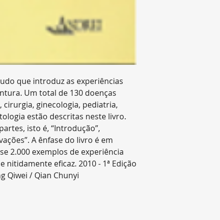
*O prazo pode var
a modalidade do f
padrão ou expre
no carrinho de c
*Além do prazo d
Editora Zen poss
tudo que introduz as experiências
fins de logística
.
untura. Um total de 130 doenças
* Na modalidade
irurgia, ginecologia, pediatria,
movimentação no 
ologia estão descritas neste livro.
só ocorre quando 
artes, isto é, “Introdução”,
Reenvio do Pedi
rvações”. A ênfase do livro é em
Nos casos de ende
uase 2.000 exemplos de experiência
destinatário aus
 e nitidamente eficaz. 2010 - 1ª Edição
impossibilite a e
ng Qiwei / Qian Chunyi
devolverá o pedi
Administrativo Lo
contato com o Cl
reenvio. Nestes c