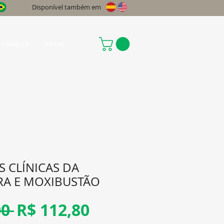
Disponível também em
A Editora
Fórum
 CLÍNICAS DA
A E MOXIBUSTÃO
Preço
Preço
0 
R$ 112,80