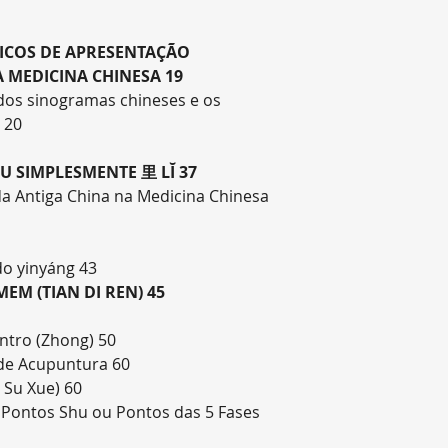
SICOS DE APRESENTAÇÃO
 MEDICINA CHINESA 19
 dos sinogramas chineses e os
 20
U SIMPLESMENTE 里 LĬ 37
da Antiga China na Medicina Chinesa
do yinyáng 43
MEM (TIAN DI REN) 45
entro (Zhong) 50
 de Acupuntura 60
 Su Xue) 60
s Pontos Shu ou Pontos das 5 Fases