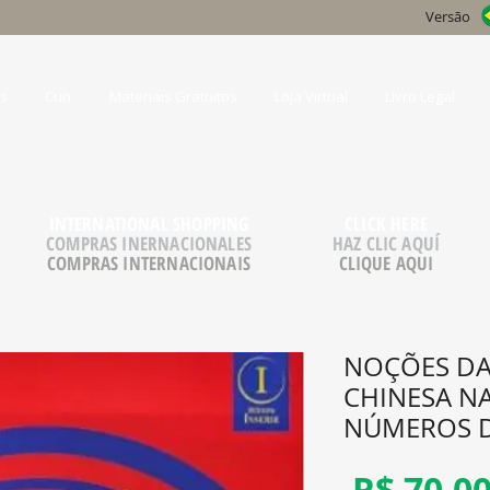
Versão
s
Cun
Materiais Gratuitos
Loja Virtual
Livro Legal
INTERNATIONAL SHOPPING
CLICK HERE
COMPRAS INERNACIONALES
HAZ CLIC AQUÍ
COMPRAS INTERNACIONAIS
CLIQUE AQUI
NOÇÕES DA
CHINESA N
NÚMEROS 
 R$ 70,00