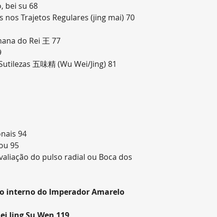
, bei su 68
 nos Trajetos Regulares (jing mai) 70
mana do Rei 王 77
9
/Sutilezas 五味精 (Wu Wei/Jing) 81
onais 94
Kou 95
valiação do pulso radial ou Boca dos
co interno do Imperador Amarelo
i Jing Su Wen 119