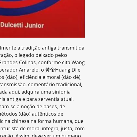
SBuzSxTvz4vi3Lzw
contagem será inic
Para fins de cont
sábados, domingo
considerados dias
Prazos de Entreg
*O prazo pode var
elmente a tradição antiga transmitida
a modalidade do f
ração, o legado deixado pelos
padrão ou expre
 Grandes Colinas, conforme cita Wang
no carrinho de c
 Imperador Amarelo, o 黃帝Huáng Dì e
*Além do prazo d
 (dào), eficiência e moral (dào dé),
Editora Zen poss
ransmissão, comentário tradicional,
fins de logística
.
da aqui, adquira uma sinfonia
* Na modalidade
a antiga e para serventia atual.
movimentação no 
nam-se a noção de bases, de
só ocorre quando 
métodos (dào) autênticos de
Reenvio do Pedi
icina chinesa na forma humana, que
Nos casos de ende
nturista de moral íntegra, justa, com
destinatário aus
rreção. Assim, deve ser um humano