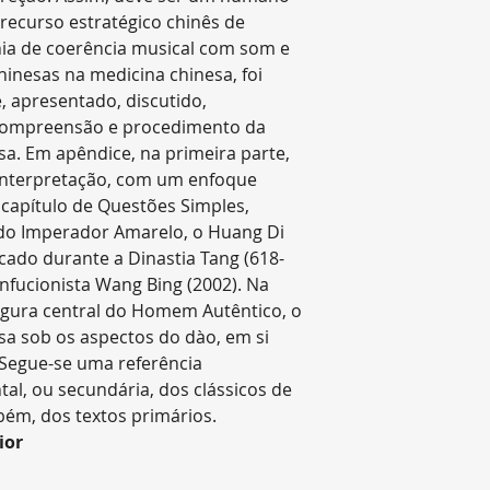
impossibilite a e
recurso estratégico chinês de
devolverá o pedi
a de coerência musical com som e
Administrativo Lo
hinesas na medicina chinesa, foi
contato com o Cl
 apresentado, discutido,
reenvio. Nestes c
 compreensão e procedimento da
reenvio será cobr
a. Em apêndice, na primeira parte,
Observação
interpretação, com um enfoque
Os Correios realiz
o capítulo de Questões Simples,
entrega em horári
 do Imperador Amarelo, o Huang Di
elas diurnas. Se a
licado durante a Dinastia Tang (618-
pedido não conseg
onfucionista Wang Bing (2002). Na
aguardando a sua
figura central do Homem Autêntico, o
correios mais pró
sa sob os aspectos do dào, em si
corridos.
Segue-se uma referência
tal, ou secundária, dos clássicos de
bém, dos textos primários.
ior