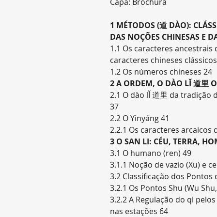
Capa: Brochura
1 MÉTODOS (道 DÀO): CLÁS
DAS NOÇÕES CHINESAS E DA
1.1 Os caracteres ancestrais
caracteres chineses clássicos
1.2 Os números chineses 24
2 A ORDEM, O DÀO LĬ 道里 O
2.1 O dào lĬ 道里 da tradição 
37
2.2 O Yinyáng 41
2.2.1 Os caracteres arcaicos 
3 O SAN LI: CÉU, TERRA, HO
3.1 O humano (ren) 49
3.1.1 Noção de vazio (Xu) e c
3.2 Classificação dos Pontos
3.2.1 Os Pontos Shu (Wu Shu,
3.2.2 A Regulação do qì pelo
nas estações 64