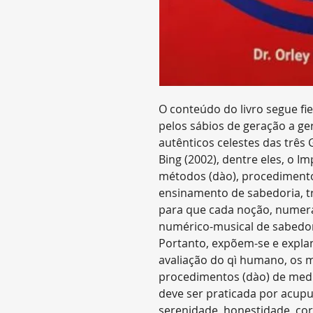
O conteúdo do livro segue fi
pelos sábios de geração a ge
autênticos celestes das três
Bing (2002), dentre eles, o
métodos (dào), procedimentos
ensinamento de sabedoria, t
para que cada noção, numera
numérico-musical de sabedori
Portanto, expõem-se e expla
avaliação do qì humano, os 
procedimentos (dào) de med
deve ser praticada por acupu
serenidade, honestidade, co