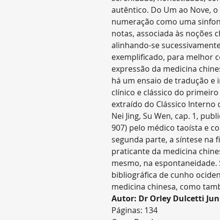
autêntico. Do Um ao Nove, o 
numeração como uma sinfoni
notas, associada às noções c
alinhando-se sucessivamente,
exemplificado, para melhor
expressão da medicina chines
há um ensaio de tradução e 
clínico e clássico do primeir
extraído do Clássico Interno
Nei Jing, Su Wen, cap. 1, pub
907) pelo médico taoísta e c
segunda parte, a síntese na 
praticante da medicina chine
mesmo, na espontaneidade. 
bibliográfica de cunho ociden
medicina chinesa, como tam
Autor: Dr Orley Dulcetti Jun
Páginas: 134