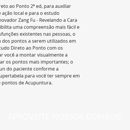
nacional realiza
eto ao Ponto 2ª ed, para auxiliar
Os prazos de ent
 ação local e para o estudo
passam a vigorar
novador Zang Fu - Revelando a Cara
pagamento.
ibilita uma compreensão mais fácil e
Horário de corte:
sfunções existentes nas pessoas, o
contagem será inic
ha dos pontos a serem utilizados em
Para fins de cont
studo Direto ao Ponto com os
sábados, domingo
ar você a montar visualmente a
considerados dias
ar os pontos mais importantes; o
Prazos de Entreg
un do paciente conforme a
*O prazo pode var
upertabela para você ter sempre em
a modalidade do f
e pontos de Acupuntura.
padrão ou expre
no carrinho de c
*Além do prazo d
Editora Zen poss
fins de logística
.
APROVEITE NOSSOS COMBOS!
* Na modalidade
movimentação no 