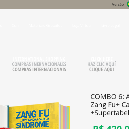
Versão
s
Cun
Materiais Gratuitos
Loja Virtual
Livro Legal
INTERNATIONAL SHOPPING
CLICK HERE
COMPRAS INERNACIONALES
HAZ CLIC AQUÍ
COMPRAS INTERNACIONAIS
CLIQUE AQUI
COMBO 6: At
Zang Fu+ C
+Supertabe
 R$ 420,0