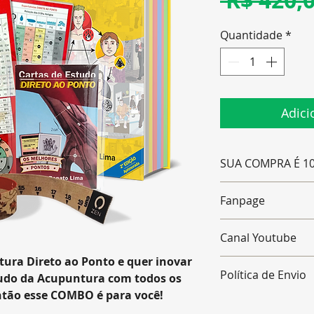
Quantidade
*
Adici
SUA COMPRA É 1
Os preços exibido
Fanpage
taxas que podem
de cartão de créd
www.facebook.co
Canal Youtube
quando pagament
ura Direto ao Ponto e quer inovar
https://www.you
Política de Envio
studo da Acupuntura com todos os
SBuzSxTvz4vi3Lzw
ntão esse COMBO é para você!
A Editora Zen po