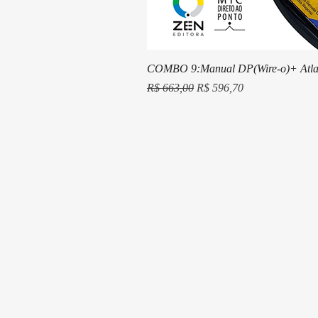
COMBO 9:Manual DP(Wire-o)+ Atla
Preço normal
Preço promocional
R$ 663,00
R$ 596,70