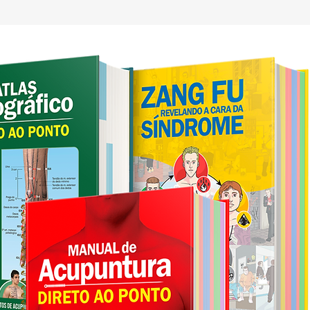
só ocorre quando 
Reenvio do Pedi
Nos casos de ende
destinatário aus
impossibilite a e
devolverá o pedi
Administrativo Lo
contato com o Cl
reenvio. Nestes c
reenvio será cobr
Observação
Os Correios realiz
entrega em horári
elas diurnas. Se a
pedido não conseg
aguardando a sua
correios mais pró
corridos.