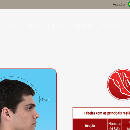
Versão
s
Cun
Materiais Gratuitos
Loja Virtual
Livro Legal